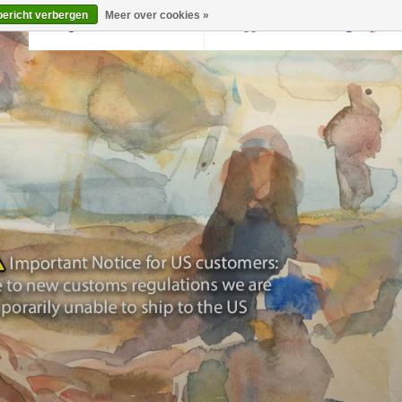
bericht verbergen
Meer over cookies »
Terug naar krollermuller.nl
Inloggen
0