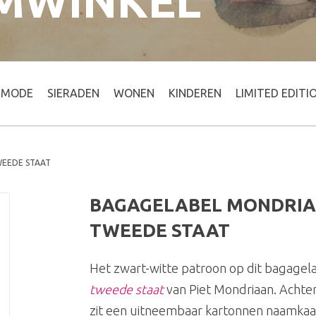
MWINKEL
MODE
SIERADEN
WONEN
KINDEREN
LIMITED EDITI
WEEDE STAAT
BAGAGELABEL MONDRIAAN
TWEEDE STAAT
Het zwart-witte patroon op dit bagagela
tweede staat
van Piet Mondriaan. Achter
zit een uitneembaar kartonnen naamkaar