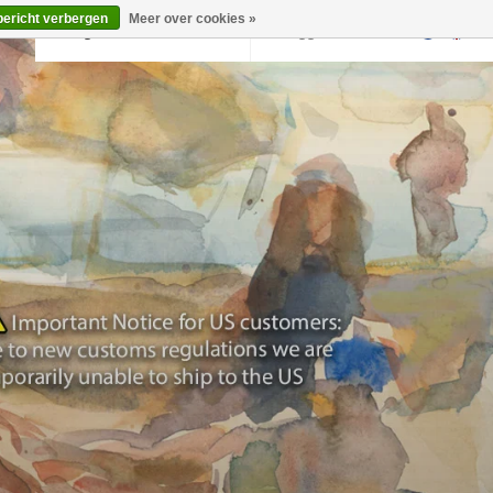
bericht verbergen
Meer over cookies »
Terug naar krollermuller.nl
Inloggen
0