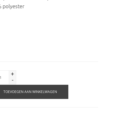
% polyester
+
-
TOEVOEGEN AAN WINKELWAGEN