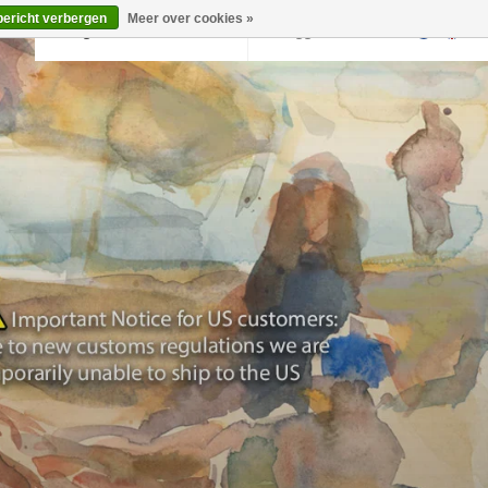
bericht verbergen
Meer over cookies »
Terug naar krollermuller.nl
Inloggen
0