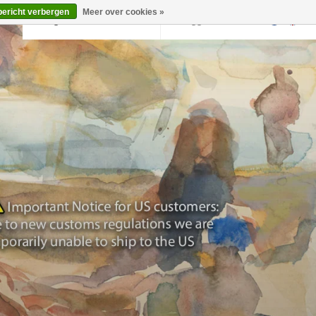
bericht verbergen
Meer over cookies »
Terug naar krollermuller.nl
Inloggen
0