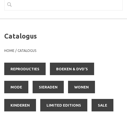
Catalogus
HOME
/
CATALOGUS
REPRODUCTIES
BOEKEN & DVD'S
MODE
SIERADEN
WONEN
KINDEREN
LIMITED EDITIONS
SALE