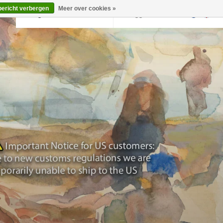
bericht verbergen
Meer over cookies »
Terug naar krollermuller.nl
Inloggen
0