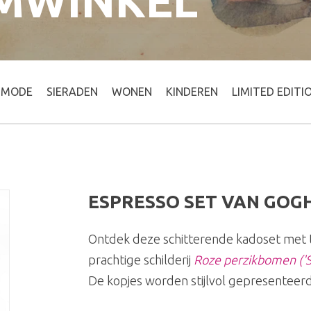
MWINKEL
MODE
SIERADEN
WONEN
KINDEREN
LIMITED EDITI
ESPRESSO SET VAN GOG
Ontdek deze schitterende kadoset met 
prachtige schilderij
Roze perzikbomen ('S
De kopjes worden stijlvol gepresenteerd