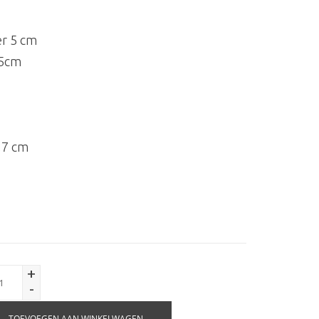
er 5 cm
,5cm
,7 cm
+
-
TOEVOEGEN AAN WINKELWAGEN