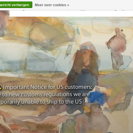
bericht verbergen
Meer over cookies »
Terug naar krollermuller.nl
Inloggen
0