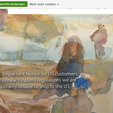
bericht verbergen
Meer over cookies »
Terug naar krollermuller.nl
Inloggen
0