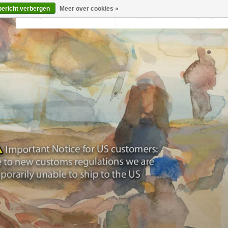
bericht verbergen
Meer over cookies »
Terug naar krollermuller.nl
Inloggen
0