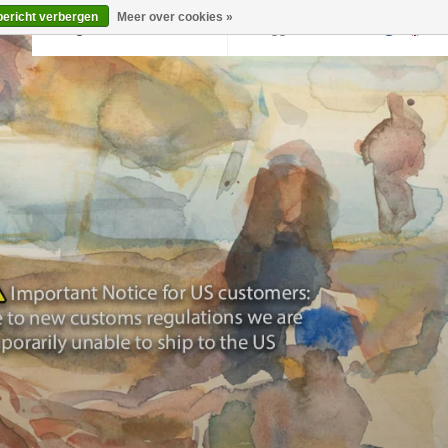
bericht verbergen
Meer over cookies »
Terug naar krollermuller.nl
Inloggen
0