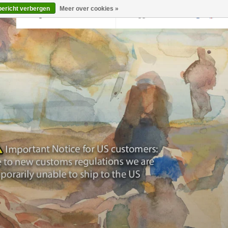
bericht verbergen
Meer over cookies »
Terug naar krollermuller.nl
Inloggen
0