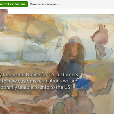
bericht verbergen
Meer over cookies »
Terug naar krollermuller.nl
Inloggen
0