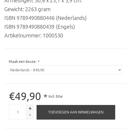
Afmetingen: 30,6 x 23,1 x 3,9 cm.
Gewicht: 2263 gram
ISBN 9789490880446 (Nederlands)
ISBN 9789490880439 (Engels)
Artikelnummer:
1000530
Maak een keuze:
*
€49,90
*
Incl. btw
+
TOEVOEGEN AAN WINKELWAGEN
-