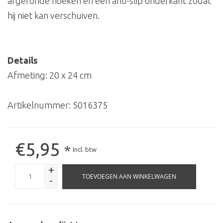
afgeronde hoeken en een anti-slip onderkant zodat
hij niet kan verschuiven.
Details
Afmeting: 20 x 24 cm
Artikelnummer:
5016375
€5,95
*
Incl. btw
+
TOEVOEGEN AAN WINKELWAGEN
-