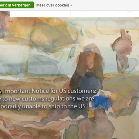
bericht verbergen
Meer over cookies »
Terug naar krollermuller.nl
Inloggen
0