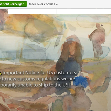
bericht verbergen
Meer over cookies »
Terug naar krollermuller.nl
Inloggen
0