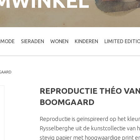
MWINKEL
MODE
SIERADEN
WONEN
KINDEREN
LIMITED EDITI
MGAARD
REPRODUCTIE THÉO VAN
BOOMGAARD
Reproductie is geïnspireerd op het kleurr
Rysselberghe uit de kunstcollectie van
stevig papier met hoogwaardige print en