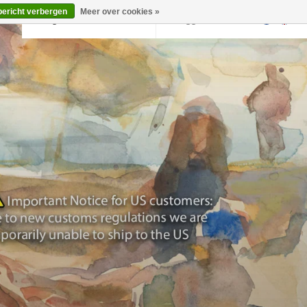
bericht verbergen
Meer over cookies »
Terug naar krollermuller.nl
Inloggen
0