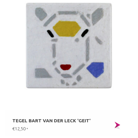
TEGEL BART VAN DER LECK 'GEIT'
€12,50
*