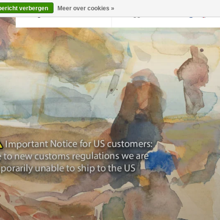
bericht verbergen
Meer over cookies »
Terug naar krollermuller.nl
Inloggen
0