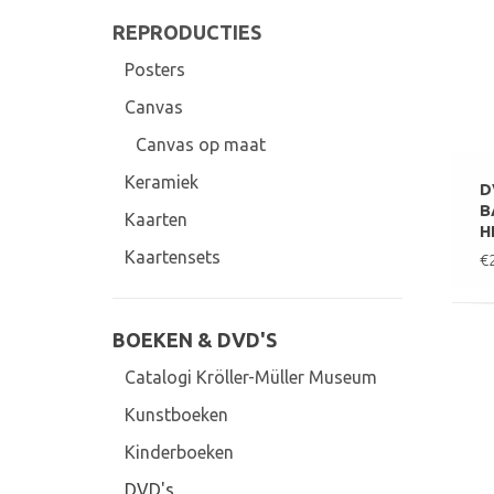
REPRODUCTIES
Posters
Canvas
Canvas op maat
Keramiek
D
B
Kaarten
H
Kaartensets
€
BOEKEN & DVD'S
Catalogi Kröller-Müller Museum
Kunstboeken
Kinderboeken
DVD's