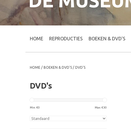
DE MUSEU
HOME
REPRODUCTIES
BOEKEN & DVD'S
HOME
/
BOEKEN & DVD'S
/
DVD'S
DVD's
Min: €
0
Max: €
30