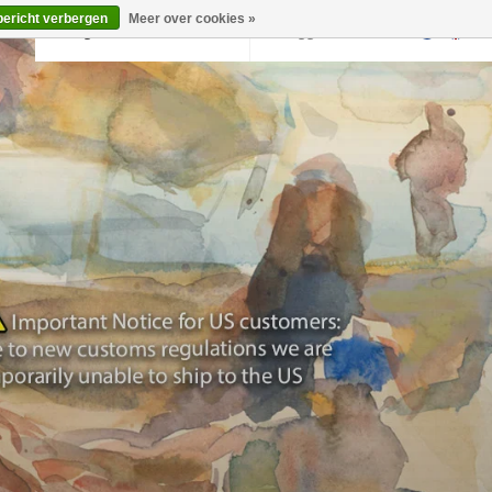
bericht verbergen
Meer over cookies »
Terug naar krollermuller.nl
Inloggen
0