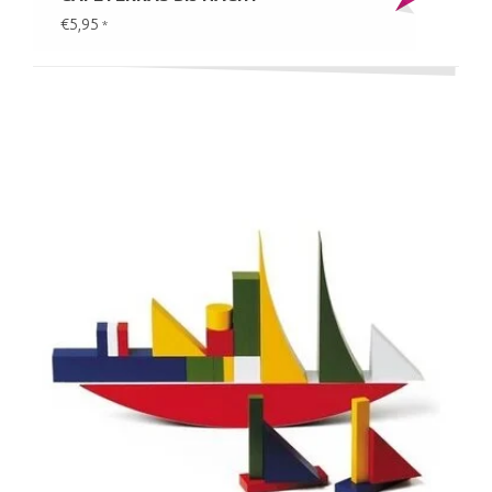
€5,95
*