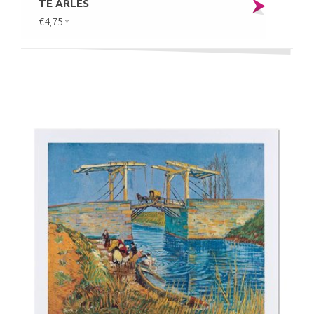
TE ARLES
€4,75
*