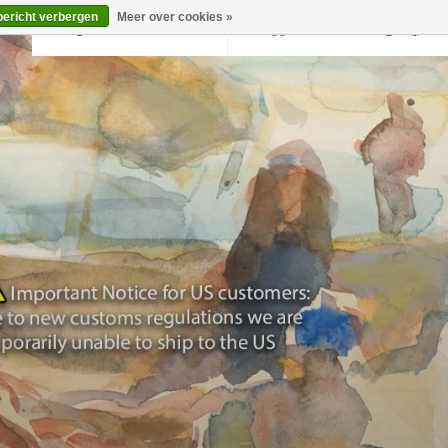
bericht verbergen
Meer over cookies »
Terug naar krollermuller.nl
Inloggen
0