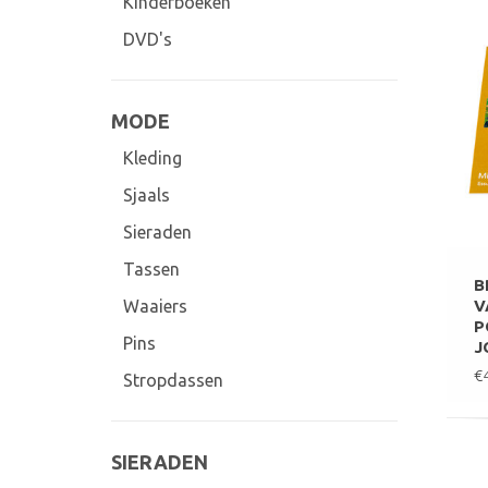
Kinderboeken
DVD's
MODE
Kleding
Sjaals
Sieraden
Tassen
B
V
Waaiers
P
Pins
J
€
Stropdassen
SIERADEN