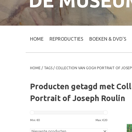
DE MUSEU
HOME
REPRODUCTIES
BOEKEN & DVD'S
HOME
/
TAGS
/
COLLECTION VAN GOGH PORTRAIT OF JOSEP
Producten getagd met Col
Portrait of Joseph Roulin
Min: €
0
Max: €
20