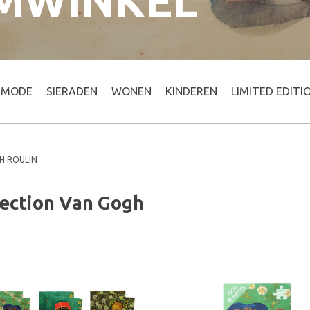
MWINKEL
MODE
SIERADEN
WONEN
KINDEREN
LIMITED EDITI
H ROULIN
lection Van Gogh